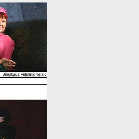
ulkaus, vidutinio verslo ir asmeninių tinklapių portalas