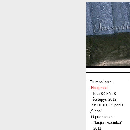
Trumpai apie...
Naujienos
Teta Kū-kū JK
Šaltupys 2012
Žaviausia JK ponia
„Siena“
O prie sienos...
„Naujieji Vasiukai"
2011