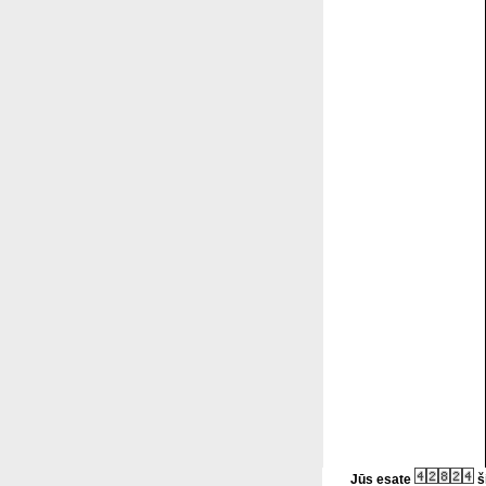
Jūs esate
š