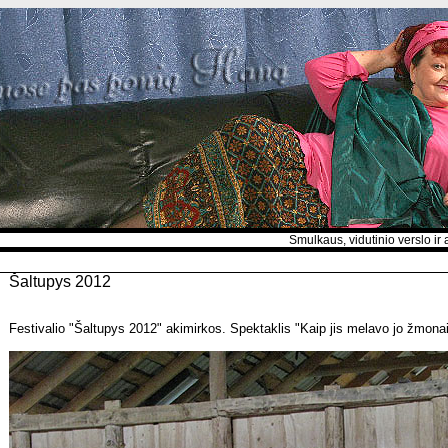
Smulkaus, vidutinio verslo ir asme
Šaltupys 2012
Festivalio "Šaltupys 2012" akimirkos. Spektaklis "Kaip jis melavo jo žmonai