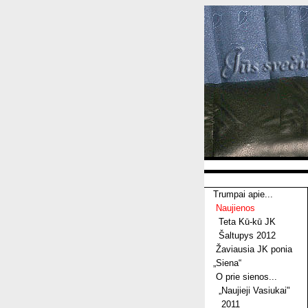
Trumpai apie...
Naujienos
Teta Kū-kū JK
Šaltupys 2012
Žaviausia JK ponia
„Siena“
O prie sienos...
„Naujieji Vasiukai"
2011