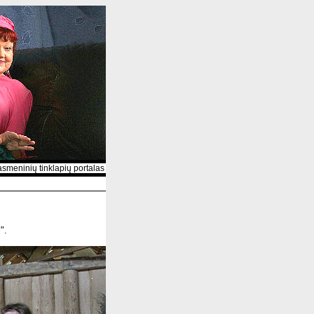
ninių tinklapių portalas
".