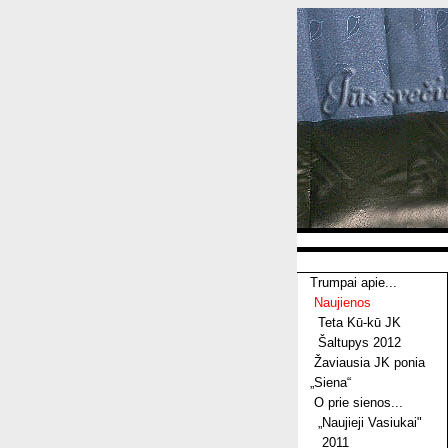
Trumpai apie...
Naujienos
Teta Kū-kū JK
Šaltupys 2012
Žaviausia JK ponia
„Siena“
O prie sienos...
„Naujieji Vasiukai"
2011