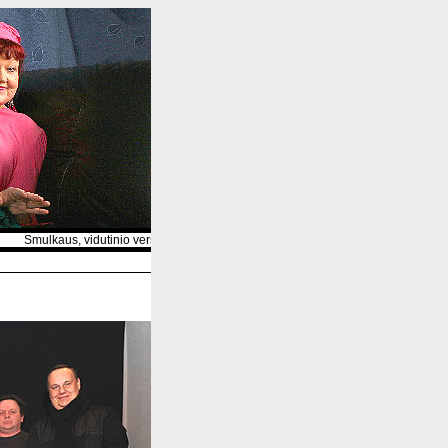
Smulkaus, vidutinio verslo ir asmeninių tinklapių portalas