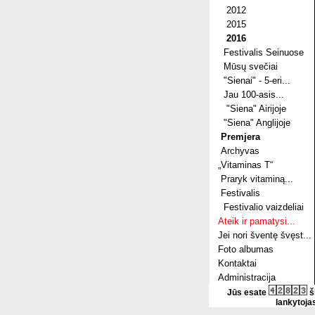
2012
2015
2016
Festivalis Seinuose
Mūsų svečiai
"Sienai" - 5-eri...
Jau 100-asis...
"Siena" Airijoje
"Siena" Anglijoje
Premjera
Archyvas
„Vitaminas T“
Praryk vitaminą...
Festivalis
Festivalio vaizdeliai
Ateik ir pamatysi...
Jei nori šventę švęst...
Foto albumas
Kontaktai
Administracija
Jūs esate
š
lankytoja