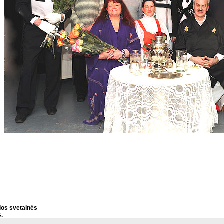
ios svetainės
s.