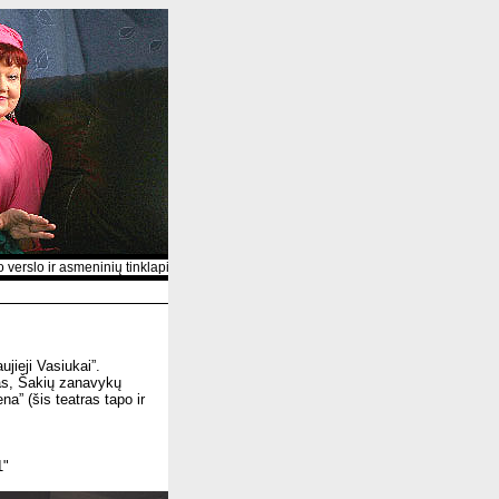
o ir asmeninių tinklapių portalas
jieji Vasiukai”.
ras, Šakių zanavykų
a” (šis teatras tapo ir
1"