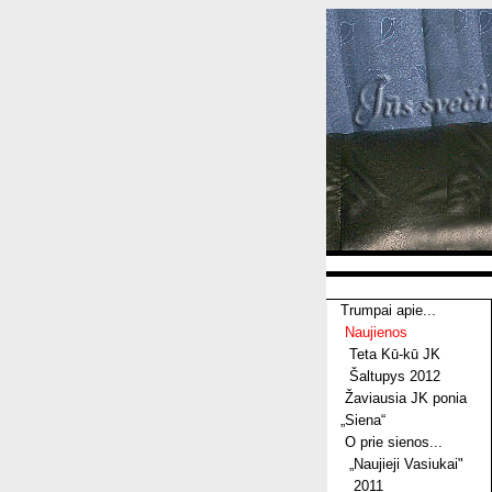
Trumpai apie...
Naujienos
Teta Kū-kū JK
Šaltupys 2012
Žaviausia JK ponia
„Siena“
O prie sienos...
„Naujieji Vasiukai"
2011