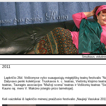
Smulkaus, vidutinio versl
2011
Lapkričio 26d. Voškonyse vyko suaugusiųjų mėgėjiškų teatrų festivalis “Nau
Dalyvavo penki kolektyvai: Truskavos k. c. teatras, Viešintų klojimo teat
teatras, Tauragės asociacijos “Mažoji scena” teatras ir Voškonių teatras “Sien
Kauno raj. mero V. Makūno įsteigto prizo laimėtojai).
Keli vaizdeliai iš lapkričio mėnesį praūžusio festivalio „Naujieji Vasiukai 201