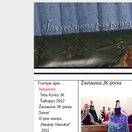
Žaviausia JK ponia
Trumpai apie...
Naujienos
Teta Kū-kū JK
Šaltupys 2012
Žaviausia JK ponia
„Siena“
O prie sienos...
„Naujieji Vasiukai"
2011