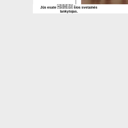
Jūs esate
šios svetainės
lankytojas.