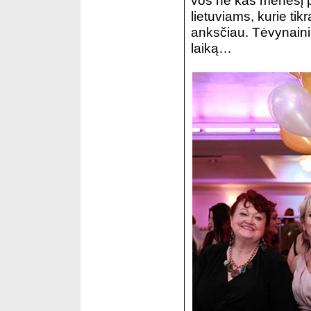
vos ne kas mėnesį p
lietuviams, kurie tik
anksčiau. Tėvynainiai
laiką…