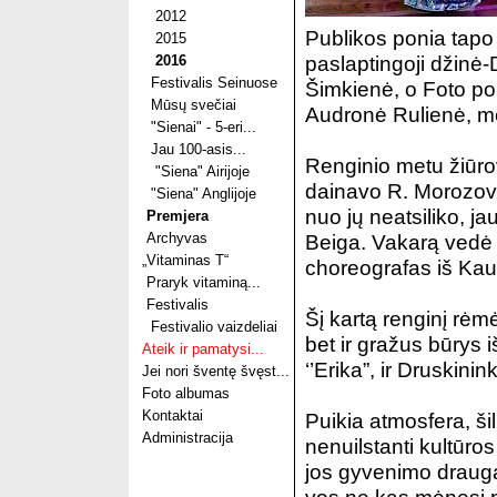
2012
Publikos ponia tapo
2015
paslaptingoji džinė-
2016
Festivalis Seinuose
Šimkienė, o Foto poni
Mūsų svečiai
Audronė Rulienė, me
"Sienai" - 5-eri...
Jau 100-asis...
Renginio metu žiūro
"Siena" Airijoje
dainavo R. Morozova
"Siena" Anglijoje
nuo jų neatsiliko, j
Premjera
Archyvas
Beiga. Vakarą vedė H
„Vitaminas T“
choreografas iš Kau
Praryk vitaminą...
Festivalis
Šį kartą renginį rėmė 
Festivalio vaizdeliai
bet ir gražus būrys i
Ateik ir pamatysi...
‘’Erika”, ir Druskin
Jei nori šventę švęst...
Foto albumas
Kontaktai
Puikia atmosfera, ši
Administracija
nenuilstanti kultūro
jos gyvenimo drauga